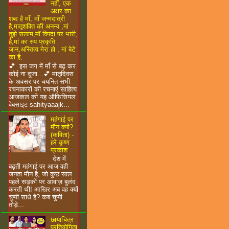
नहीं, एक
अक्षर का
शब्द है माँ, माँ जन्मदात्री
है,मातृशक्ति की अनन्य ,मां
तुझे सलाम,माॅ विपदा पर भारी,
है,मां का रुप प्रकृति
जान,अस्तित्व मेरा हो , मां बेटे
का है,
💕 इस जग में माँ से बढ़ कर
कोई ना दूजा...💕 मातृदिवस
के अवसर पर चयनित सभी
रचनाकारों की रचनाएं साहित्य
आजकल की यह ऑफिसियल
वेबसाइट sahityaaajk...
महंगाई पर
मौन क्यों?
(कविता) -
हरे कृष्ण
प्रकाश
देश में
बढ़ती महंगाई पर आज वही
जनता मौन है, जो कुछ साल
पहले सड़कों पर आवाज़ बुलंद
करती थी! आखिर अब वह क्यों
चुप्पी साधे है? कब चुप्पी
तोड़े...
छायाचित्र
प्रतियोगिता