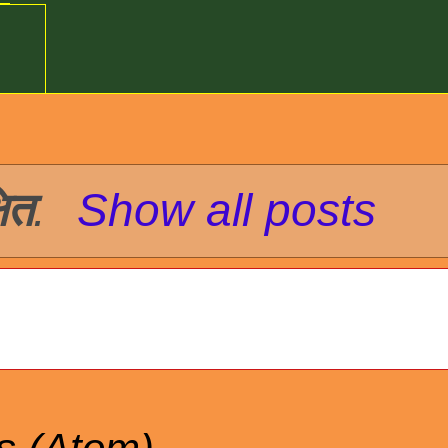
ित
.
Show all posts