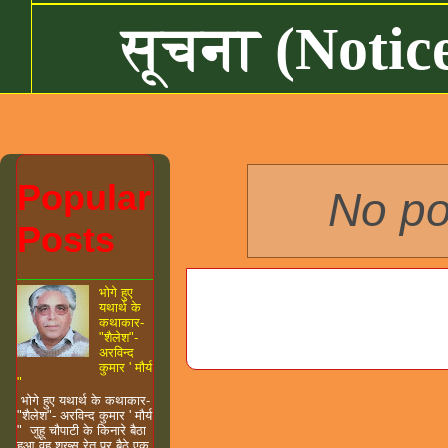
सूचना (Notic
Popular
No po
Posts
भोगे हुए
यथार्थ के
कथाकार-
"शैलेश"-
अरविन्द
कुमार ' मौर्य
"
भोगे हुए यथार्थ के कथाकार-
"शैलेश"- अरविन्द कुमार ' मौर्य
" जुहू चौपाटी के किनारे बैठा
हुआ वह शख्स रेत पर बैठे एक