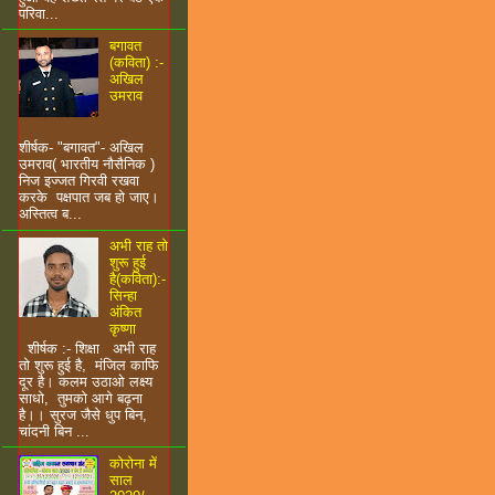
परिवा...
बगावत
(कविता) :-
अखिल
उमराव
शीर्षक- "बगावत"- अखिल
उमराव( भारतीय नौसैनिक )
निज इज्जत गिरवी रखवा
करके पक्षपात जब हो जाए।
अस्तित्व ब...
अभी राह तो
शुरू हुई
है(कविता):-
सिन्हा
अंकित
कृष्णा
शीर्षक :- शिक्षा अभी राह
तो शुरू हुई है, मंजिल काफि
दूर है। कलम उठाओ लक्ष्य
साधो, तुमको आगे बढ़ना
है।। सुरज जैसे धुप बिन,
चांदनी बिन ...
कोरोना में
साल