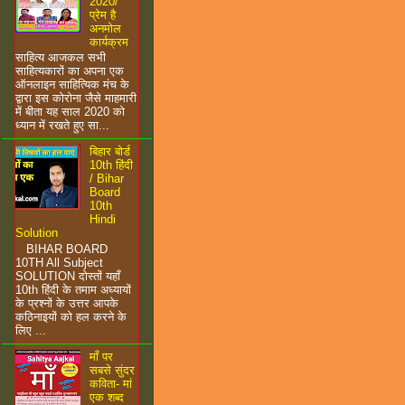
2020/
प्रेम है
अनमोल
कार्यक्रम
साहित्य आजकल सभी
साहित्यकारों का अपना एक
ऑनलाइन साहित्यिक मंच के
द्वारा इस कोरोना जैसे माहमारी
में बीता यह साल 2020 को
ध्यान में रखते हुए सा...
बिहार बोर्ड
10th हिंदी
/ Bihar
Board
10th
Hindi
Solution
BIHAR BOARD
10TH All Subject
SOLUTION दोस्तों यहाँ
10th हिंदी के तमाम अध्यायों
के प्रश्नों के उत्तर आपके
कठिनाइयों को हल करने के
लिए ...
माँ पर
सबसे सुंदर
कविता- मां
एक शब्द