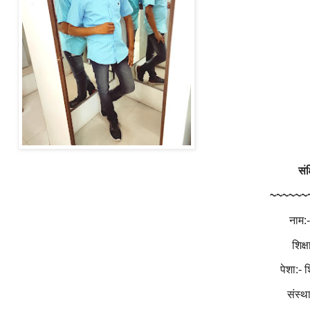
संक
~~~~~~
नाम:-
शिक्षा:
पेशा:- श
संस्थापक: