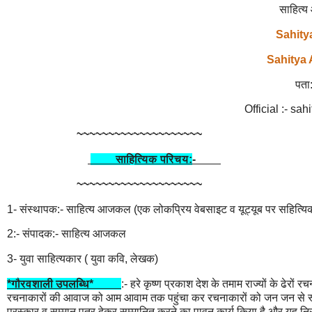
साहित्
Sahitya 
Sahitya A
पता:
Official :- s
~~~~~~~~~~~~~~~~~~~~
साहित्यिक परिचय:
-
~~~~~~~~~~~~~~~~~~~~
1- संस्थापक:- साहित्य आजकल (एक लोकप्रिय वेबसाइट व यूट्यूब पर सहित्यिक
2:- संपादक:- साहित्य आजकल
3- युवा साहित्यकार ( युवा कवि, लेखक)
*गौरवशाली उपलब्धि*
:- हरे कृष्ण प्रकाश देश के तमाम राज्यों के ढेरो
रचनाकारों की आवाज को आम आवाम तक पहुंचा कर रचनाकारों को जन जन से रूब
पुरस्कार व सम्मान पत्र देकर सम्मानित करने का पावन कार्य किया है और यह निरन्