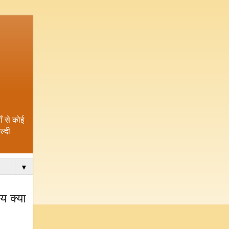
ँ से कोई
्दी
▼
य क्या