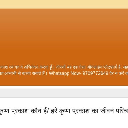
ाश स्वागत व अभिनंदन करता हूँ। दोस्तों यह एक ऐसा ऑनलाइन प्लेटफ़ार्म है, जहा
ाशित आसानी से करवा सकते हैं। Whatsapp Now- 9709772649 देर न करें जल
 कृष्ण प्रकाश कौन हैं/ हरे कृष्ण प्रकाश का जीवन परिच