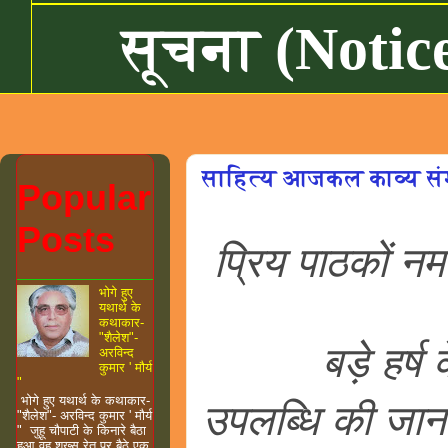
सूचना (Notic
साहित्य आजकल काव्य संग
Popular
Posts
प्रिय पाठकों नम
भोगे हुए
यथार्थ के
कथाकार-
"शैलेश"-
बड़े हर्ष के 
अरविन्द
कुमार ' मौर्य
"
भोगे हुए यथार्थ के कथाकार-
उपलब्धि की जान
"शैलेश"- अरविन्द कुमार ' मौर्य
" जुहू चौपाटी के किनारे बैठा
हुआ वह शख्स रेत पर बैठे एक