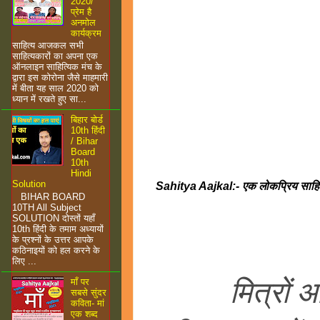
2020/
प्रेम है
अनमोल
कार्यक्रम
साहित्य आजकल सभी
साहित्यकारों का अपना एक
ऑनलाइन साहित्यिक मंच के
द्वारा इस कोरोना जैसे माहमारी
में बीता यह साल 2020 को
ध्यान में रखते हुए सा...
बिहार बोर्ड
10th हिंदी
/ Bihar
Board
10th
Hindi
Solution
Sahitya Aajkal:- एक लोकप्रिय साह
BIHAR BOARD
10TH All Subject
SOLUTION दोस्तों यहाँ
10th हिंदी के तमाम अध्यायों
के प्रश्नों के उत्तर आपके
कठिनाइयों को हल करने के
लिए ...
मित्रों आपको
माँ पर
सबसे सुंदर
कविता- मां
एक शब्द