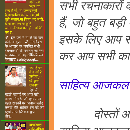
सभी रचनाकारों क
नहीं, एक
अक्षर का
शब्द है माँ, माँ जन्मदात्री
है,मातृशक्ति की अनन्य ,मां
हैं, जो बहुत बड़ी
तुझे सलाम,माॅ विपदा पर भारी,
है,मां का रुप प्रकृति
जान,अस्तित्व मेरा हो , मां बेटे
का है,
इसके लिए आप सभी
💕 इस जग में माँ से बढ़ कर
कोई ना दूजा...💕 मातृदिवस
के अवसर पर चयनित सभी
रचनाकारों की रचनाएं साहित्य
कर आप सभी का स
आजकल की यह ऑफिसियल
वेबसाइट sahityaaajk...
महंगाई पर
मौन क्यों?
(कविता) -
साहित्य आजकल का
हरे कृष्ण
प्रकाश
देश में
बढ़ती महंगाई पर आज वही
जनता मौन है, जो कुछ साल
पहले सड़कों पर आवाज़ बुलंद
करती थी! आखिर अब वह क्यों
दोस्तों आज जिस
चुप्पी साधे है? कब चुप्पी
तोड़े...
छायाचित्र
प्रतियोगिता