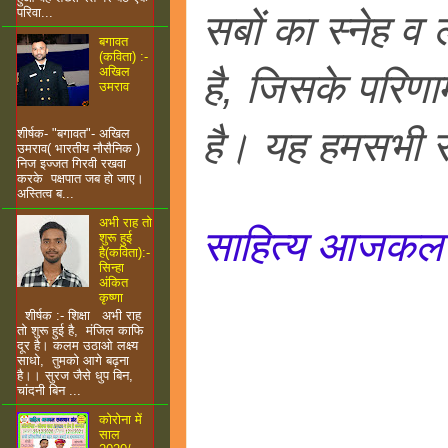
परिवा...
सबों का स्नेह व 
बगावत
(कविता) :-
अखिल
है, जिसके परिणा
उमराव
है। यह हमसभी सद
शीर्षक- "बगावत"- अखिल
उमराव( भारतीय नौसैनिक )
निज इज्जत गिरवी रखवा
करके पक्षपात जब हो जाए।
अस्तित्व ब...
अभी राह तो
साहित्य आजकल का
शुरू हुई
है(कविता):-
सिन्हा
अंकित
कृष्णा
शीर्षक :- शिक्षा अभी राह
तो शुरू हुई है, मंजिल काफि
दूर है। कलम उठाओ लक्ष्य
साधो, तुमको आगे बढ़ना
है।। सुरज जैसे धुप बिन,
चांदनी बिन ...
कोरोना में
साल